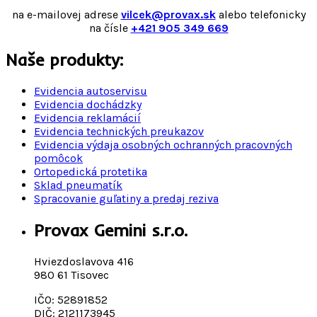
na e-mailovej adrese
vilcek@provax.sk
alebo telefonicky
na čísle
+421 905 349 669
Naše produkty:
Evidencia autoservisu
Evidencia dochádzky
Evidencia reklamácií
Evidencia technických preukazov
Evidencia výdaja osobných ochranných pracovných
pomôcok
Ortopedická protetika
Sklad pneumatík
Spracovanie guľatiny a predaj reziva
Provax Gemini s.r.o.
Hviezdoslavova 416
980 61 Tisovec
IČO: 52891852
DIČ: 2121173945