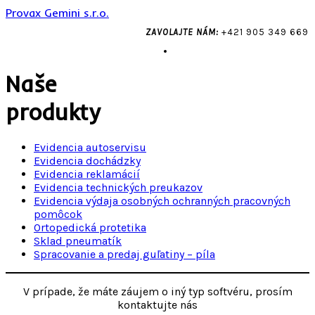
Prejsť
Provax Gemini s.r.o.
na
ZAVOLAJTE NÁM:
+421 905 349 669
obsah
Naše
produkty
Evidencia autoservisu
Evidencia dochádzky
Evidencia reklamácií
Evidencia technických preukazov
Evidencia výdaja osobných ochranných pracovných
pomôcok
Ortopedická protetika
Sklad pneumatík
Spracovanie a predaj guľatiny – píla
V prípade, že máte záujem o iný typ softvéru, prosím
kontaktujte nás